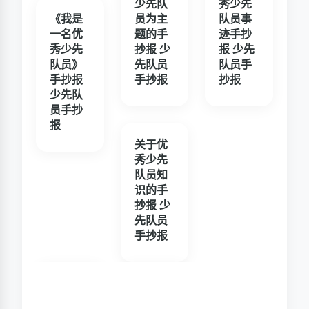
少先队
秀少先
《我是
员为主
队员事
一名优
题的手
迹手抄
秀少先
抄报 少
报 少先
队员》
先队员
队员手
手抄报
手抄报
抄报
少先队
员手抄
报
关于优
秀少先
队员知
识的手
抄报 少
先队员
手抄报