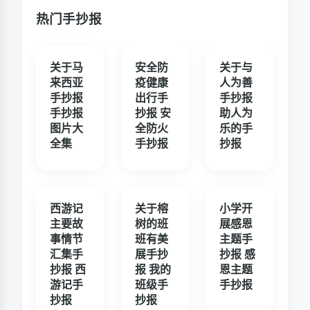
热门手抄报
关于马
安全防
关于与
来西亚
疫健康
人为善
手抄报
出行手
手抄报
手抄报
抄报 安
助人为
图片大
全防火
乐的手
全集
手抄报
抄报
西游记
关于榕
小学开
主要故
树的班
展感恩
事情节
班有美
主题手
汇集手
展手抄
抄报 感
抄报 西
报 我的
恩主题
游记手
班级手
手抄报
抄报
抄报