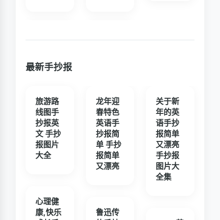
最新手抄报
旅游路
龙年迎
关于新
线图手
春特色
年的英
抄报英
英语手
语手抄
文 手抄
抄报简
报简单
报图片
单 手抄
又漂亮
大全
报简单
手抄报
又漂亮
图片大
全集
心理健
康,快乐
鲁迅传