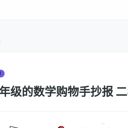
表
报
年级的数学购物手抄报 