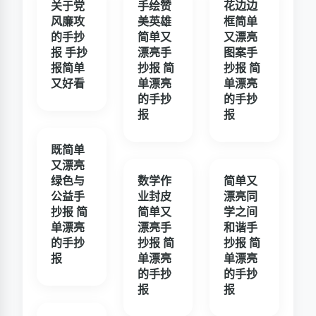
关于党
手绘赞
花边边
风廉攻
美英雄
框简单
的手抄
简单又
又漂亮
报 手抄
漂亮手
图案手
报简单
抄报 简
抄报 简
又好看
单漂亮
单漂亮
的手抄
的手抄
报
报
既简单
又漂亮
绿色与
数学作
简单又
公益手
业封皮
漂亮同
抄报 简
简单又
学之间
单漂亮
漂亮手
和谐手
的手抄
抄报 简
抄报 简
报
单漂亮
单漂亮
的手抄
的手抄
报
报