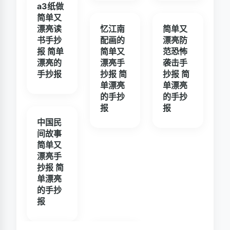
a3纸做
简单又
漂亮读
忆江南
简单又
书手抄
配画的
漂亮防
报 简单
简单又
范恐怖
漂亮的
漂亮手
袭击手
手抄报
抄报 简
抄报 简
单漂亮
单漂亮
的手抄
的手抄
报
报
中国民
间故事
简单又
漂亮手
抄报 简
单漂亮
的手抄
报