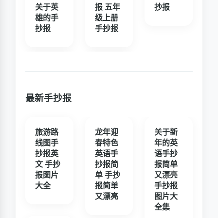
关于英
报 五年
抄报
雄的手
级上册
抄报
手抄报
最新手抄报
旅游路
龙年迎
关于新
线图手
春特色
年的英
抄报英
英语手
语手抄
文 手抄
抄报简
报简单
报图片
单 手抄
又漂亮
大全
报简单
手抄报
又漂亮
图片大
全集