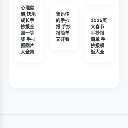
心理健
康,快乐
鲁迅传
成长手
的手抄
2025英
抄报全
报 手抄
文春节
国一等
报简单
手抄报
奖 手抄
又好看
简单 手
报图片
抄报模
大全集
板大全