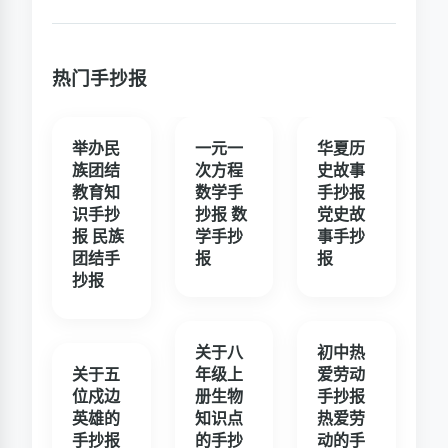
热门手抄报
举办民
一元一
华夏历
族团结
次方程
史故事
教育知
数学手
手抄报
识手抄
抄报 数
党史故
报 民族
学手抄
事手抄
团结手
报
报
抄报
关于八
初中热
关于五
年级上
爱劳动
位戍边
册生物
手抄报
英雄的
知识点
热爱劳
手抄报
的手抄
动的手