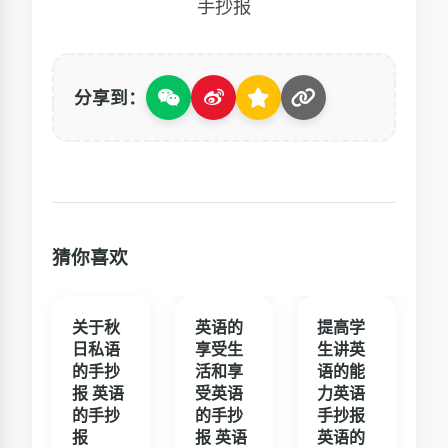
手抄报
分享到：
猜你喜欢
关于秋
英语的
提高学
日私语
享受生
生讲英
的手抄
活和享
语的能
报 英语
受英语
力英语
的手抄
的手抄
手抄报
报
报 英语
英语的