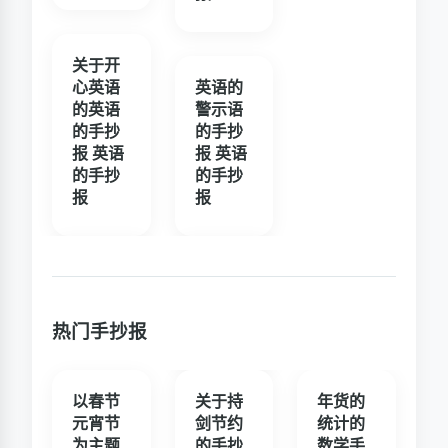
关于开
心英语
英语的
的英语
警示语
的手抄
的手抄
报 英语
报 英语
的手抄
的手抄
报
报
热门手抄报
以春节
关于持
年货的
元宵节
剑节约
统计的
为主题
的手抄
数学手