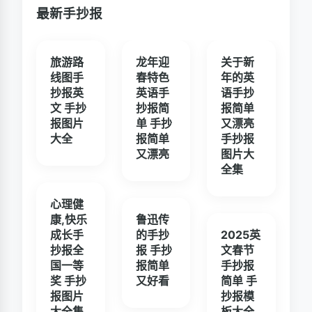
最新手抄报
旅游路
龙年迎
关于新
线图手
春特色
年的英
抄报英
英语手
语手抄
文 手抄
抄报简
报简单
报图片
单 手抄
又漂亮
大全
报简单
手抄报
又漂亮
图片大
全集
心理健
康,快乐
鲁迅传
成长手
的手抄
2025英
抄报全
报 手抄
文春节
国一等
报简单
手抄报
奖 手抄
又好看
简单 手
报图片
抄报模
大全集
板大全