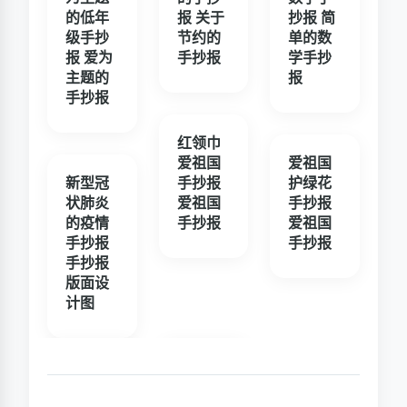
的低年
报 关于
抄报 简
级手抄
节约的
单的数
报 爱为
手抄报
学手抄
主题的
报
手抄报
红领巾
爱祖国
爱祖国
新型冠
手抄报
护绿花
状肺炎
爱祖国
手抄报
的疫情
手抄报
爱祖国
手抄报
手抄报
手抄报
版面设
计图