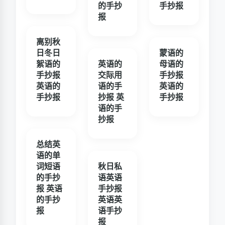
的手抄
手抄报
报
离别秋
日冬日
蒙语的
絮语的
英语的
母语的
手抄报
交际用
手抄报
英语的
语的手
英语的
手抄报
抄报 英
手抄报
语的手
抄报
总结英
语的单
词短语
秋日私
的手抄
语英语
报 英语
手抄报
的手抄
英语英
报
语手抄
报