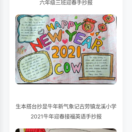
六年级三班迎春手抄报
生本搭台抄显牛年新气象记古劳镇龙溪小学
2021牛年迎春接福英语手抄报