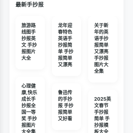
最新手抄报
旅游路
龙年迎
关于新
线图手
春特色
年的英
抄报英
英语手
语手抄
文 手抄
抄报简
报简单
报图片
单 手抄
又漂亮
大全
报简单
手抄报
又漂亮
图片大
全集
心理健
康,快乐
鲁迅传
成长手
的手抄
2025英
抄报全
报 手抄
文春节
国一等
报简单
手抄报
奖 手抄
又好看
简单 手
报图片
抄报模
大全集
板大全