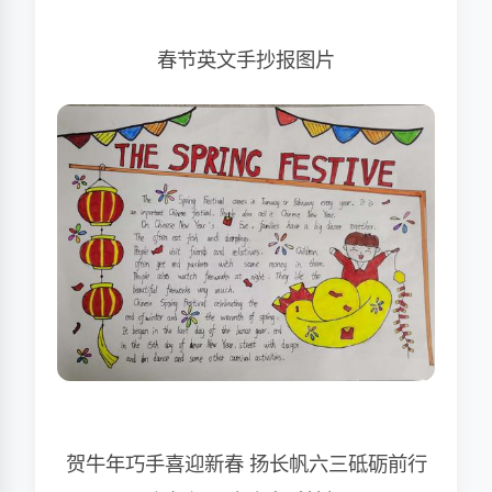
春节英文手抄报图片
贺牛年巧手喜迎新春 扬长帆六三砥砺前行