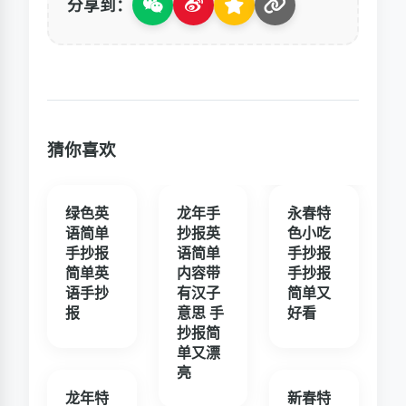
分享到：
猜你喜欢
绿色英
龙年手
永春特
语简单
抄报英
色小吃
手抄报
语简单
手抄报
简单英
内容带
手抄报
语手抄
有汉子
简单又
报
意思 手
好看
抄报简
单又漂
亮
龙年特
新春特