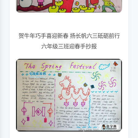
贺牛年巧手喜迎新春 扬长帆六三砥砺前行
六年级三班迎春手抄报