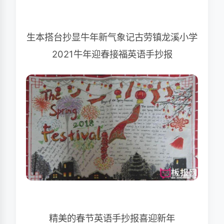
生本搭台抄显牛年新气象记古劳镇龙溪小学
2021牛年迎春接福英语手抄报
精美的春节英语手抄报喜迎新年