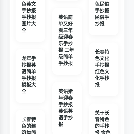
色英文
色民俗
手抄报
手抄报
手抄报
英语简
民俗手
图片大
单又好
抄报
全
看三年
级迎春
乐手抄
报 三年
长春特
级简单
龙年手
色文化
手抄报
抄报英
手抄报
语简单
红色文
手抄报
化手抄
模板大
报
全
英语猪
年迎春
手抄报
英语英
关于长
语手抄
长春特
春特色
报
色的建
的手抄
筑物简
报 金色