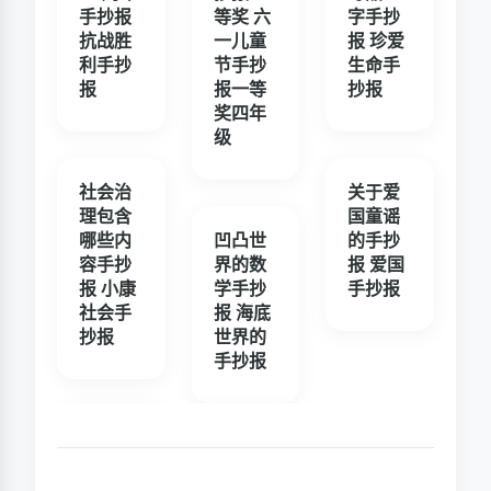
手抄报
等奖 六
字手抄
抗战胜
一儿童
报 珍爱
利手抄
节手抄
生命手
报
报一等
抄报
奖四年
级
社会治
关于爱
理包含
国童谣
哪些内
凹凸世
的手抄
容手抄
界的数
报 爱国
报 小康
学手抄
手抄报
社会手
报 海底
抄报
世界的
手抄报