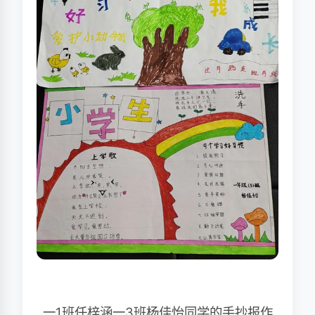
一1班任梓涵一3班杨佳怡同学的手抄报作