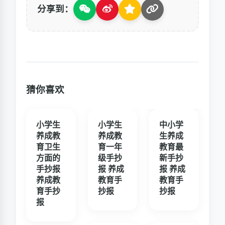
分享到：
猜你喜欢
小学生
小学生
中小学
养成教
养成教
生养成
育卫生
育一年
教育最
方面的
级手抄
新手抄
手抄报
报 养成
报 养成
养成教
教育手
教育手
育手抄
抄报
抄报
报