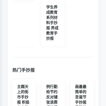
学生养
成教育
系列材
料手抄
报 养成
教育手
抄报
热门手抄报
主题天
例行勤
画最最
上的街
检节约
简单的
市手抄
反对铺
圣诞节
报 积极
张浪费
手抄报