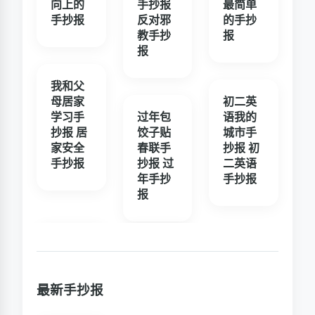
向上的
手抄报
最简单
手抄报
反对邪
的手抄
教手抄
报
报
我和父
母居家
初二英
学习手
过年包
语我的
抄报 居
饺子贴
城市手
家安全
春联手
抄报 初
手抄报
抄报 过
二英语
年手抄
手抄报
报
最新手抄报