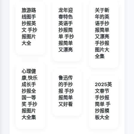
旅游路
龙年迎
关于新
线图手
春特色
年的英
抄报英
英语手
语手抄
文 手抄
抄报简
报简单
报图片
单 手抄
又漂亮
大全
报简单
手抄报
又漂亮
图片大
全集
心理健
康,快乐
鲁迅传
成长手
的手抄
2025英
抄报全
报 手抄
文春节
国一等
报简单
手抄报
奖 手抄
又好看
简单 手
报图片
抄报模
大全集
板大全