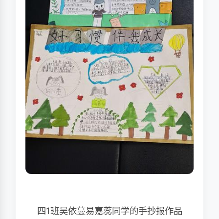
四1班吴依蔓易嘉蕊同学的手抄报作品