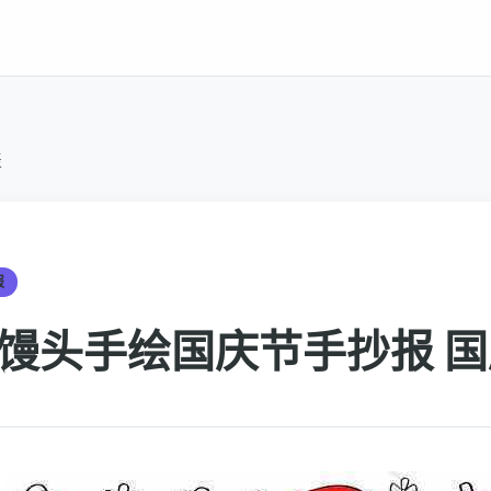
表
报
馒头手绘国庆节手抄报 