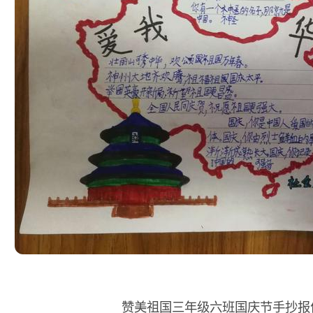
赞美祖国三年级六班国庆节手抄报