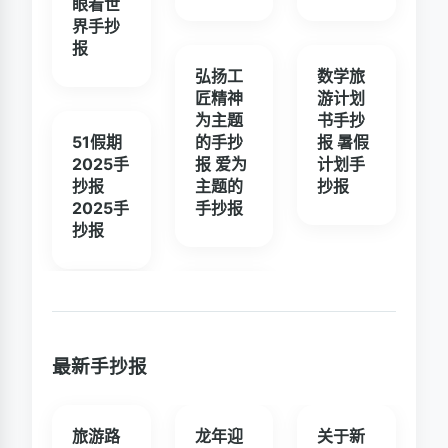
眼看世
界手抄
报
弘扬工
数学旅
匠精神
游计划
为主题
书手抄
51假期
的手抄
报 暑假
2025手
报 爱为
计划手
抄报
主题的
抄报
2025手
手抄报
抄报
最新手抄报
旅游路
龙年迎
关于新