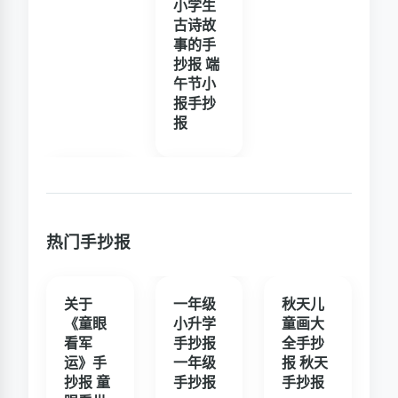
小学生
古诗故
事的手
抄报 端
午节小
报手抄
报
热门手抄报
关于
一年级
秋天儿
《童眼
小升学
童画大
看军
手抄报
全手抄
运》手
一年级
报 秋天
抄报 童
手抄报
手抄报