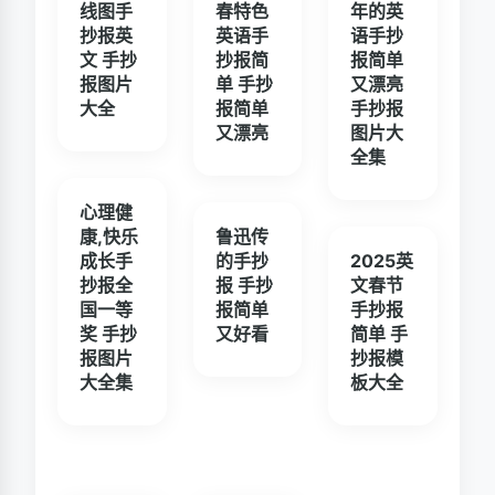
线图手
春特色
年的英
抄报英
英语手
语手抄
文 手抄
抄报简
报简单
报图片
单 手抄
又漂亮
大全
报简单
手抄报
又漂亮
图片大
全集
心理健
康,快乐
鲁迅传
成长手
的手抄
2025英
抄报全
报 手抄
文春节
国一等
报简单
手抄报
奖 手抄
又好看
简单 手
报图片
抄报模
大全集
板大全