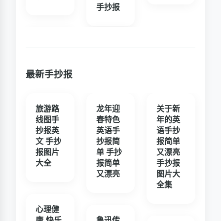
手抄报
最新手抄报
旅游路
龙年迎
关于新
线图手
春特色
年的英
抄报英
英语手
语手抄
文 手抄
抄报简
报简单
报图片
单 手抄
又漂亮
大全
报简单
手抄报
又漂亮
图片大
全集
心理健
康,快乐
鲁迅传