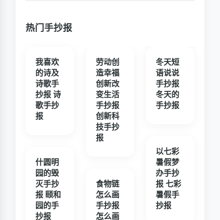
热门手抄报
我喜欢
劳动创
冬天短
的诗及
造幸福
语说说
诗歌手
创新改
手抄报
抄报 诗
变生活
冬天的
歌手抄
手抄报
手抄报
报
创新科
技手抄
报
以七彩
什圆明
暑假梦
园的毁
办手抄
灭手抄
食物链
报 七彩
报 颐和
怎么画
暑假手
园的手
手抄报
抄报
抄报
怎么画