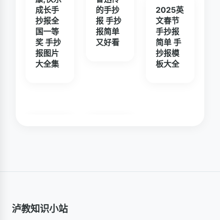
成长手
的手抄
2025英
抄报全
报 手抄
文春节
国一等
报简单
手抄报
奖 手抄
又好看
简单 手
报图片
抄报模
大全集
板大全
泸教知识小站