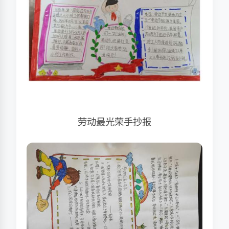
劳动最光荣手抄报