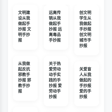
文明建
远离传
创文明
设从我
销从我
学生从
做起手
做起手
我做起
抄报 文
抄报 远
手抄报
明手抄
离毒品
创文明
报
手抄报
城市手
抄报
从我做
关于热
起反抗
爱劳动
关爱盲
邪教手
动手实
人从我
抄报 邪
践的手
做起的
教手抄
抄报 爱
手抄报
报
劳动手
爱的手
抄报
抄报