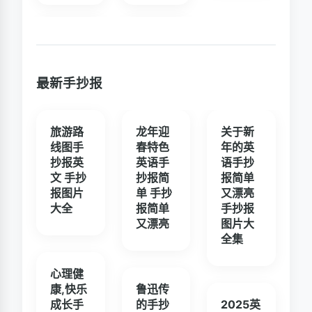
最新手抄报
旅游路
龙年迎
关于新
线图手
春特色
年的英
抄报英
英语手
语手抄
文 手抄
抄报简
报简单
报图片
单 手抄
又漂亮
大全
报简单
手抄报
又漂亮
图片大
全集
心理健
康,快乐
鲁迅传
成长手
的手抄
2025英