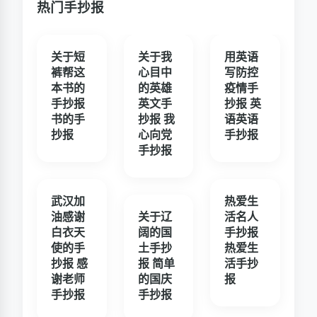
热门手抄报
关于短
关于我
用英语
裤帮这
心目中
写防控
本书的
的英雄
疫情手
手抄报
英文手
抄报 英
书的手
抄报 我
语英语
抄报
心向党
手抄报
手抄报
武汉加
热爱生
油感谢
关于辽
活名人
白衣天
阔的国
手抄报
使的手
土手抄
热爱生
抄报 感
报 简单
活手抄
谢老师
的国庆
报
手抄报
手抄报