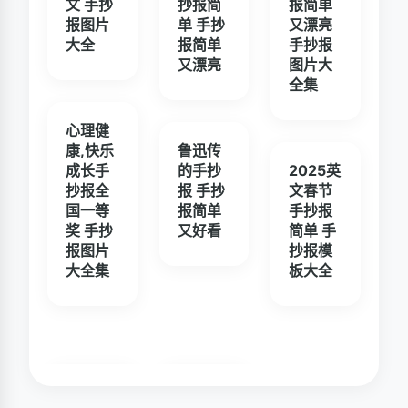
文 手抄
抄报简
报简单
报图片
单 手抄
又漂亮
大全
报简单
手抄报
又漂亮
图片大
全集
心理健
康,快乐
鲁迅传
成长手
的手抄
2025英
抄报全
报 手抄
文春节
国一等
报简单
手抄报
奖 手抄
又好看
简单 手
报图片
抄报模
大全集
板大全