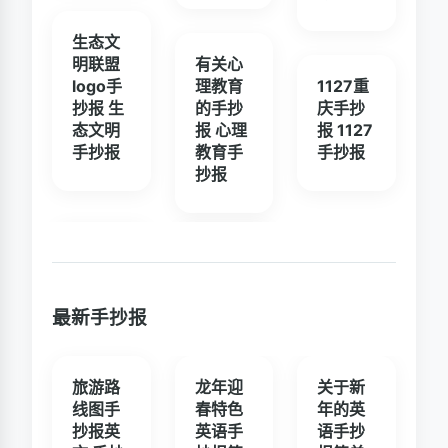
生态文
明联盟
有关心
logo手
理教育
1127重
抄报 生
的手抄
庆手抄
态文明
报 心理
报 1127
手抄报
教育手
手抄报
抄报
最新手抄报
旅游路
龙年迎
关于新
线图手
春特色
年的英
抄报英
英语手
语手抄