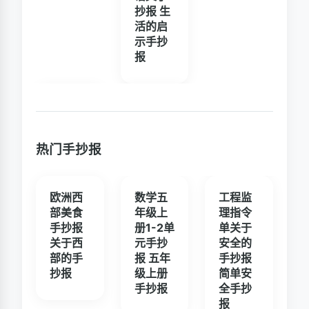
抄报 生
活的启
示手抄
报
热门手抄报
欧洲西
数学五
工程监
部美食
年级上
理指令
手抄报
册1-2单
单关于
关于西
元手抄
安全的
部的手
报 五年
手抄报
抄报
级上册
简单安
手抄报
全手抄
报