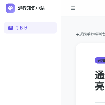
泸教知识小站
手抄报
返回手抄报列
手抄
通
亮